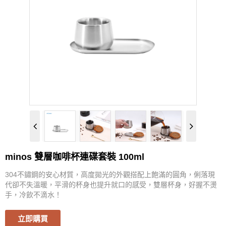
PROBAT
KINTO
KALITA
YUKIWA
ETZINGER
VSGO
minos 雙層咖啡杯連碟套裝 100ml
Watchget
304不鏽鋼的安心材質，高度拋光的外觀搭配上飽滿的圓角，俐落現
代卻不失溫暖，平滑的杯身也提升就口的感受，雙層杯身，好握不燙
TAKAHIRO
手，冷飲不滴水！
Rivers
立即購買