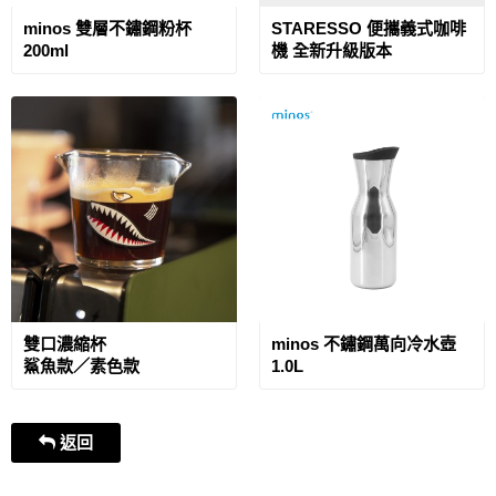
minos 雙層不鏽鋼粉杯
STARESSO 便攜義式咖啡
200ml
機 全新升級版本
雙口濃縮杯
minos 不鏽鋼萬向冷水壺
鯊魚款／素色款
1.0L
返回