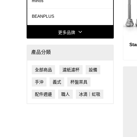
minos
BEANPLUS
COFFEE HOUSE
更多品牌
St
ACAIA
產品分類
FELLOW
全部商品
濾紙濾杯
設備
HARIO
手沖
義式
杯盤茶具
HIROIA
配件週邊
職人
冰滴｜虹吸
Dalla Corte
MAHLKÖNIG®