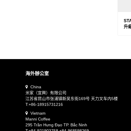
PROBAT
KINTO
ST
升
KALITA
YUKIWA
ETZINGER
海外辦公室
VSGO
China
米家（宜興）有限公司
Watchget
江苏省昆山市张浦镇新吴东街169号 天力叉车内5楼
T:+86-18915731216
TAKAHIRO
Vietnam
Manni Coffee
Rivers
295 Trần Hưng Đạo TP. Bắc Ninh
T:+84-921903758 +84-968598269