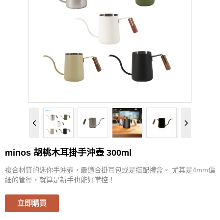
PROBAT
KINTO
KALITA
YUKIWA
ETZINGER
VSGO
minos 胡桃木耳掛手沖壺 300ml
Watchget
複合材質的迷你手沖壺，最適合掛耳包或是搭配禮盒。 尤其是4mm偏
細的管徑，就算是新手也能好掌控！
TAKAHIRO
立即購買
Rivers