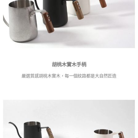
胡桃木實木手柄
嚴選質感胡桃木實木，每一個紋路都是大自然匠造