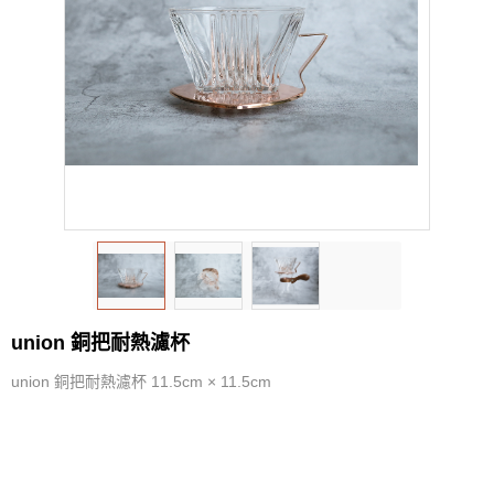
PROBAT
KINTO
KALITA
YUKIWA
ETZINGER
VSGO
union 銅把耐熱濾杯
Watchget
union 銅把耐熱濾杯 11.5cm × 11.5cm
TAKAHIRO
Rivers