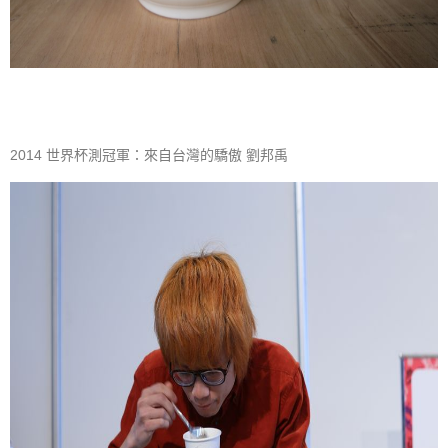
2014 世界杯測冠軍：來自台灣的驕傲 劉邦禹